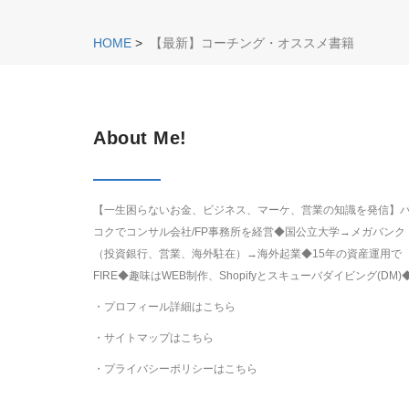
HOME
>
【最新】コーチング・オススメ書籍
About Me!
【一生困らないお金、ビジネス、マーケ、営業の知識を発信】
コクでコンサル会社/FP事務所を経営◆国公立大学→メガバンク
（投資銀行、営業、海外駐在）→海外起業◆15年の資産運用で
FIRE◆趣味はWEB制作、Shopifyとスキューバダイビング(DM)
・プロフィール詳細はこちら
・サイトマップはこちら
・プライバシーポリシーはこちら